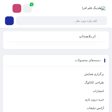
0
ازبکستان
سته‌های محصولات
زاری همایش
حی کاتالوگ
شارات
د درون بازی
نس تبلیغات