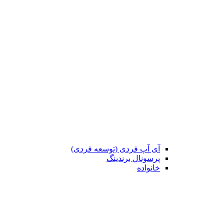
آی آپ فردی (توسعه فردی)
پرسونال برندینگ
خانواده