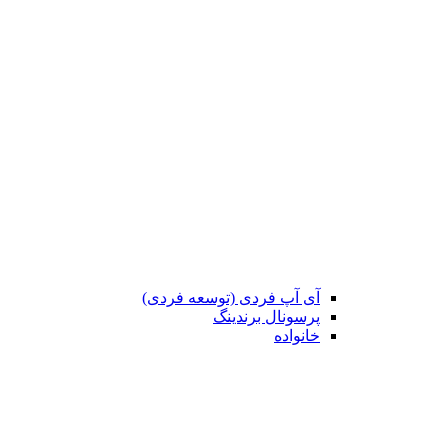
آی آپ فردی (توسعه فردی)
پرسونال برندینگ
خانواده