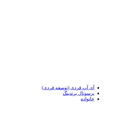
آی آپ فردی (توسعه فردی)
پرسونال برندینگ
خانواده