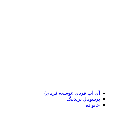
آی آپ فردی (توسعه فردی)
پرسونال برندینگ
خانواده