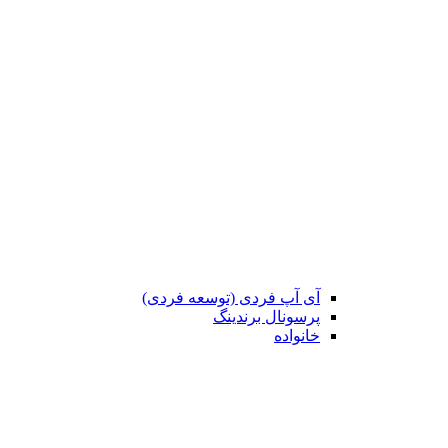
آی آپ فردی (توسعه فردی)
پرسونال برندینگ
خانواده