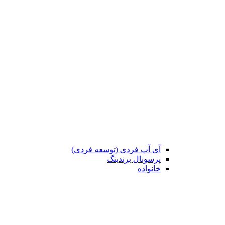
آی آپ فردی (توسعه فردی)
پرسونال برندینگ
خانواده