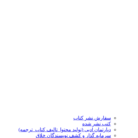
سفارش نشر کتاب
کتب نشر شده
دپارتمان ادبی (تولید محتوا_تالیف کتاب_ترجمه)
سرمایه گذار و کشف نویسندگان خلاق