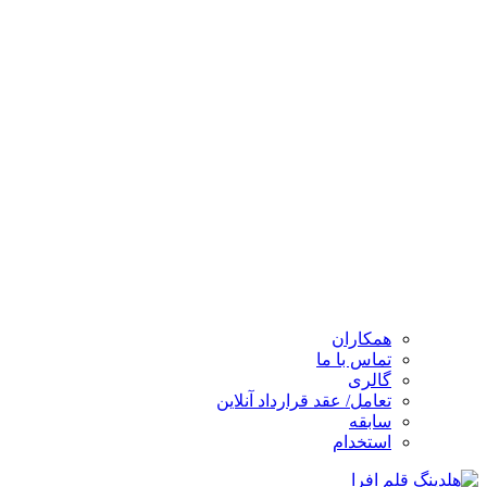
همکاران
تماس با ما
گالری
تعامل/ عقد قرارداد آنلاین
سابقه
استخدام