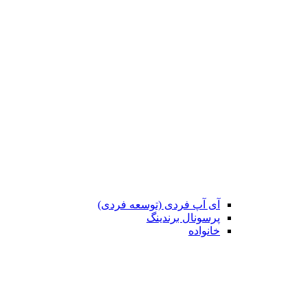
آی آپ فردی (توسعه فردی)
پرسونال برندینگ
خانواده