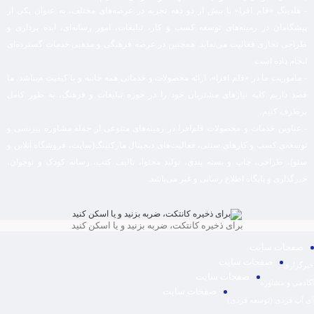
- هلدینگ «قلم افرا» با بیش از دو دهه تجربه در عرصه‌های مختلف، به عنوان یکی از
پیشگامان در زمینه‌های توسعه کسب و کار، تبلیغات، امور رسانه‌ای، ایده پردازی و
طراحی تجاری فعالیت می‌نماید. همچنین در عرصه فرهنگی و مذهبی خدمات گسترده‌ای
انجام داده است.
- ماموریت ما در «قلم افرا»، ارائه محصولات و خدماتی همه جانبه و با کیفیت م‌یباشد. ما
قصد داریم کلیه نیازهای مشتریان خود را در حوزه تبلیغات و فرهنگ، به طور کامل
برطرف کنیم.
- عناوین خدمات و محصولات قلم‌افرا در زمینه‌های متنوعی از جمله مشاوره بیزنسی و
توسعه‌ی کسب و کارهای سنتی، فعالیت‌های دیجیتال مارکتینگ(سایت، فروشگاه آنلاین و
سئو)، طراحی، چاپ و بسته بندی، تولید محتوا، تالیف کتب، رسانه کودک و نوجوان،
خبرگذاری و پایگاه اطلاع رسانی و غیر می‌باشد.
برای ذخیره کانتکت، ضربه بزنید و یا اسکن کنید
صفحات سایت
صفحات سایت
خبرگزاری
صفحات سایت
آکادمی و مشاوره
صفحات سایت
آی آپ فردی (توسعه فردی)