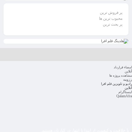
پر فروش ترین
محبوب ترین ها
پر بحث ترین
امضاء قرارداد
آنلاین
مشاهده پروژه ها
رزومه
رادیو و تلویزین قلم افرا
آنلاین
اینستاگرام
QalamAfra
با خلاقیت و کیفیت، از ابتدا تا انتها، در کنارتان هستیم.​