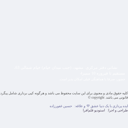
نشانی دفتر مرکزی: مشهد، (جنب میدان خیام) خیام شمالی 63،
مستقیم تا فیروزه 10 ممیز4
حضور، صرفا با هماهنگی قبلی امکان پذیر است.
کلیه حقوق مادی و معنوی برای این سایت محفوظ می باشد و هرگونه کپی برداری شامل پیگرد
قانونی می باشد. copyright ©
ایده پردازی با یک دنیا عشق 💜 و علاقه:
حسین غفورزاده
طراحی و اجرا:
استودیو قلم‌افرا