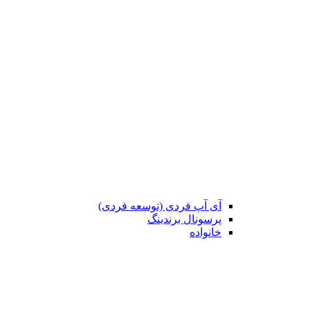
آی آپ فردی (توسعه فردی)
پرسونال برندینگ
خانواده