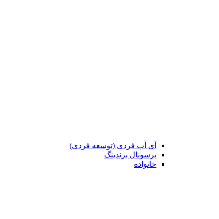
آی آپ فردی (توسعه فردی)
پرسونال برندینگ
خانواده