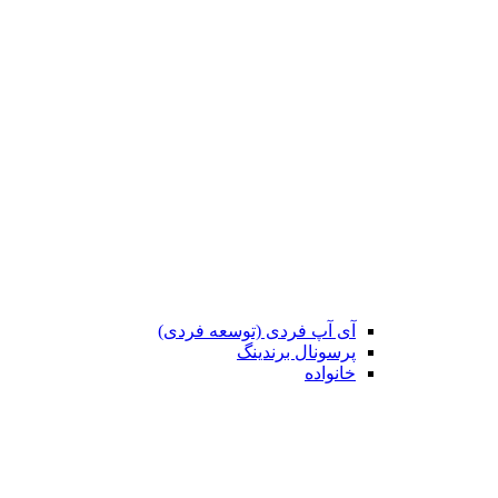
آی آپ فردی (توسعه فردی)
پرسونال برندینگ
خانواده