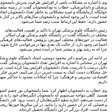
 اشاره به مشکلات ناشی از افزایش ظرفیت پذیرش دانشجوی
 و داندانپزشکی، خطاب به نودانشجویان گفت: در زمینه سلف،
اه، آزمایشگاه و غیره مشکلاتی به خاطر تعداد دانشجویان ایجاد
ست، با این وجود اساتید و دانشجویان سال‌های بالاتر در کنار شما
دارند؛ حفظ این ارتباط سبب رشد شما می‌شود.
دانشگاه علوم پزشکی تهران با تاکید بر اهمیت فعالیت‌های
 در دانشگاه گفت: در دانشگاه علوم پزشکی تهران امکان
ت در حوزه‌های مختلف آموزش، پژوهش، فعالیت‌های فرهنگی و
عی وجود دارد. از حالت تک بعدی تنها درس‌خواندن خارج شوید؛
ه به رشد بهتر و بیشتر شما در آینده منجر می‌شود.
امه این مراسم دکتر محمود دوستی، استاد دانشگاه علوم پزشکی
 در سخنانی با اشاره به افزایش تعداد دانشجویان پزشکی گفت: به
 درست یا نادرست تعداد دانشجویان افزایش پیدا کرده است. برای
شکلات دست کمک به سمت خیرین دراز می‌کنیم، خیرین فکری،
دی، مدیریتی و فرهنگی؛ چرا که امکانات محدود با حداکثر میهمان
.
اب به دانشجویان اظهار کرد: شما دانشجویان نور چشم کشور
. گاهی مواجه می‌شویم که دانشجویان انگیزه‌های خود را به تدریج
ت می‌دهند. اجازه ندهید انگیزه‌هایتان از دست برود. قدر دانشگاه
یی که در آن حضور دارید را بدانید. در این سالن‌ها خون‌ها ریخته
ست، افراد بزرگی در این دانشگاه تحصیل کرده‌اند.