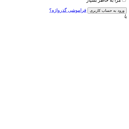
به خاطر بسپار
فراموشی گذرواژه؟