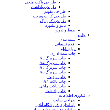
طراحی پاکت ملخی
طراحی یاداشت
طراحی تقویم
طراحی کارت ویزیت
طراحی کاتولوگ
تابلو و بیلبورد
ضبط و تدوین
چاپ
بسته بندی
اقلام تبلیغاتی
انواع تابلو
چاپ ست اداری
چاپ سربرگ A3
چاپ سربرگ A4
چاپ سربرگ A5
چاپ سربرگ A6
چاپ ویزیت
چاپ پاکت A4
چاپ پاکت ملخی
چاپ یاداشت
فناوری اطلاعات
طراحی سایت
راه اندازی فروشگاه آنلاین
سامانه مدیریت منابع انسانی