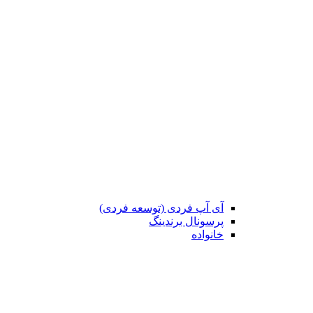
آی آپ فردی (توسعه فردی)
پرسونال برندینگ
خانواده