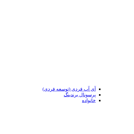
آی آپ فردی (توسعه فردی)
پرسونال برندینگ
خانواده