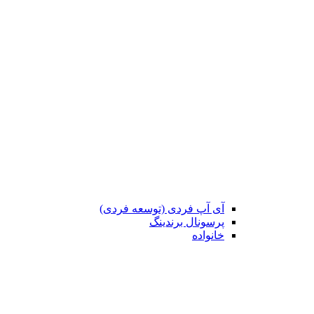
آی آپ فردی (توسعه فردی)
پرسونال برندینگ
خانواده