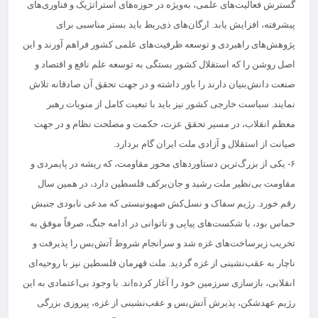
گسترش فعالیت‌های علمی، به‌ویژه در حوزه‌های استراتژیک و فناوری‌های
پیشرفته، افزایش یابد. ارگان‌های ذی‌ربط باید بستر مناسبی برای
پژوهش‌های راهبردی و توسعه ظرفیت‌های علمی کشور فراهم آورند و این
اصل روشن را که استقلال کشور بستگی به توسعه علم نافع و اقتصاد و
صنعت دانش‌بنیان دارند را باور داشته و در جهت تحقق آن صادقانه تلاش
نمایند. سیاست خارجی کشور نیز باید با تبعیت کامل از منویات رهبر
معظم انقلاب، در مسیر تحقق عزت، حکمت و مصلحت نظام و در جهت
صیانت از استقلال و آزادی ملت ایران گام بردارد.
۶- یکی از بزرگ‌ترین دستاوردهای محور مقاومت، که ریشه در پایمردی و
مقاومت بی‌نظیر ملت رشید و جان‌برکف فلسطین دارد، در همین سال
رقم خورد. رژیم سفاک و نسل‌کش صهیونیستی که مدعی نابودی جنبش
حماس بود، با شکست‌های پیاپی و ناتوانی در ادامه جنگ، صرفاً موفق به
تخریب زیرساخت‌های غزه شد و سرانجام شروط آتش‌بس را پذیرفت و
ناچار به عقب‌نشینی از غزه گردید. ملت قهرمان فلسطین نیز با روحیه‌ای
انقلابی، بازسازی سرزمین خود را آغاز کرده‌اند. با وجود بی‌اعتمادی به این
رژیم عهدشکن، پذیرش آتش‌بس و عقب‌نشینی از غزه، پیروزی بزرگی