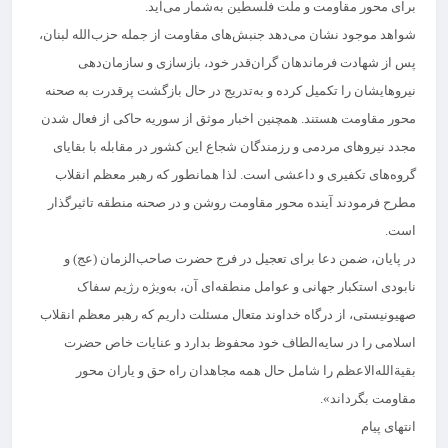
برای محور مقاومت و ملت فلسطین به‌شمار می‌آید.
شواهد موجود نشان می‌دهد جنبش‌های مقاومت از جمله حزب‌الله لبنان،
پس از شهادت فرماندهان گران‌قدر خود، بازسازی و سازمان‌دهی
نیروهایشان را تکمیل کرده و به‌تدریج در حال بازگشت پرقدرت به صحنه
محور مقاومت هستند. همچنین اخبار موثق از سوریه حاکی از فعال شدن
مجدد نیروهای مردمی و رزمندگان شجاع این کشور در مقابله با بقایای
گروه‌های تکفیری و داعشی است. لذا همانطور که رهبر معظم انقلاب
مطرح فرمودند آینده محور مقاومت روشن و در صحنه منطقه تاثیرگذار
است.
در پایان، ضمن دعا برای تعجیل در فرج حضرت صاحب‌الزمان (عج) و
نابودی استکبار جهانی و عوامل منطقه‌ای آن، به‌ویژه رژیم سفاک
صهیونیستی، از درگاه خداوند متعال مسئلت داریم که رهبر معظم انقلاب
اسلامی را در سایه‌الطاف خود محفوظ بدارد و عنایات خاص حضرت
بقیة‌الله‌الاعظم را شامل حال همه مجاهدان راه حق و یاران محور
مقاومت بگرداند».
انتهای پیام