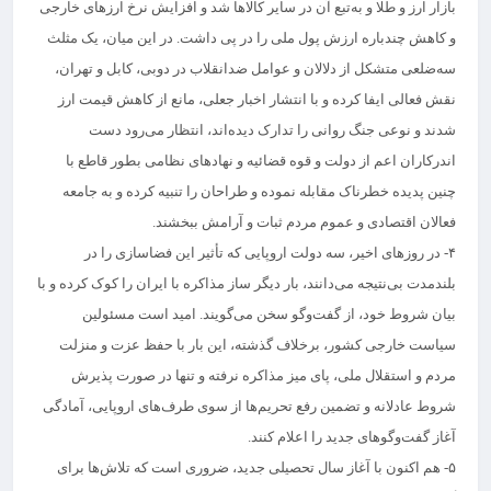
بازار ارز و طلا و به‌تبع آن در سایر کالاها شد و افزایش نرخ ارزهای خارجی
و کاهش چندباره ارزش پول ملی را در پی داشت. در این میان، یک مثلث
سه‌ضلعی متشکل از دلالان و عوامل ضدانقلاب در دوبی، کابل و تهران،
نقش فعالی ایفا کرده و با انتشار اخبار جعلی، مانع از کاهش قیمت ارز
شدند و نوعی جنگ روانی را تدارک دیده‌اند، انتظار می‌رود دست
اندرکاران اعم از دولت و قوه قضائیه و نهادهای نظامی بطور قاطع با
چنین پدیده‌ خطرناک مقابله نموده و طراحان را تنبیه کرده و به جامعه
فعالان اقتصادی و عموم مردم ثبات و آرامش ببخشند.
۴- در روزهای اخیر، سه دولت اروپایی که تأثیر این فضاسازی را در
بلندمدت بی‌نتیجه می‌دانند، بار دیگر ساز مذاکره با ایران را کوک کرده و با
بیان شروط خود، از گفت‌وگو سخن می‌گویند. امید است مسئولین
سیاست خارجی کشور، برخلاف گذشته، این بار با حفظ عزت و منزلت
مردم و استقلال ملی، پای میز مذاکره نرفته و تنها در صورت پذیرش
شروط عادلانه و تضمین رفع تحریم‌ها از سوی طرف‌های اروپایی، آمادگی
آغاز گفت‌وگوهای جدید را اعلام کنند.
۵- هم اکنون با آغاز سال تحصیلی جدید، ضروری است که تلاش‌ها برای