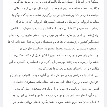
استکباری و غیرقابل‌اعتماد آمریکا تأکید کرده و بر بی‌اثر بودن هرگونه
مذاکره با نظام سلطه تصریح فرمودند. با این حال، برخی از مسئولان
سیاست خارجی کشور همچنان در پی برگزاری نشست‌های گفت‌وگو با
مقامات اروپایی و آمریکایی هستند. کشورهای اروپایی که در ماجرای
برجام، عدم تعهد و کارشکنی خود را به اثبات رسانده و هیچ‌یک از تکالیف
توافق‌شده را اجرایی نکردند، اکنون نیز در جهت خنثی‌سازی پیشرفت‌های
چشمگیر کشور در زمینه‌های دفاعی و هسته‌ای، دوباره فعال شده‌اند. آن‌ها
از ضعف و سستی ایجادشده توسط مسئولان سیاست خارجی در
دولت‌های یازدهم و دوازدهم — که بدون اطلاع دقیق از مفاد، مکانیزم
ماشه را در برجام پذیرفتند، بهره‌برداری کرده و با فضاسازی گسترده، این
مکانیزم را در راستای تشدید تحریم‌ها فعال کردند.
این اقدام، با همراهی برخی عوامل داخلی آنان، موجب التهاب در بازار و
افزایش قیمت ارز و کالاهای اساسی شد. متأسفانه مسئولان اقتصادی
کشور نیز بدون برنامه‌ریزی مؤثر و با رویکردی منفعلانه عمل کردند و
نتیجه آن، فشار مضاعف بر دوش مردم زحمت‌کش و انقلابی ایران بود.
۳- فعال شدن مکانیزم ماشه، موجب شکل‌گیری فضای روانی منفی در