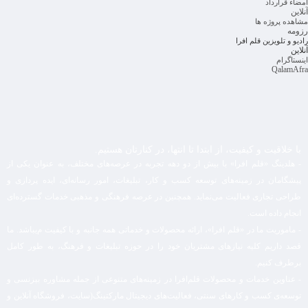
امضاء قرارداد
آنلاین
مشاهده پروژه ها
رزومه
رادیو و تلویزین قلم افرا
آنلاین
اینستاگرام
QalamAfra
با خلاقیت و کیفیت، از ابتدا تا انتها، در کنارتان هستیم.​
- هلدینگ «قلم افرا» با بیش از دو دهه تجربه در عرصه‌های مختلف، به عنوان یکی از
پیشگامان در زمینه‌های توسعه کسب و کار، تبلیغات، امور رسانه‌ای، ایده پردازی و
طراحی تجاری فعالیت می‌نماید. همچنین در عرصه فرهنگی و مذهبی خدمات گسترده‌ای
انجام داده است.
- ماموریت ما در «قلم افرا»، ارائه محصولات و خدماتی همه جانبه و با کیفیت م‌یباشد. ما
قصد داریم کلیه نیازهای مشتریان خود را در حوزه تبلیغات و فرهنگ، به طور کامل
برطرف کنیم.
- عناوین خدمات و محصولات قلم‌افرا در زمینه‌های متنوعی از جمله مشاوره بیزنسی و
توسعه‌ی کسب و کارهای سنتی، فعالیت‌های دیجیتال مارکتینگ(سایت، فروشگاه آنلاین و