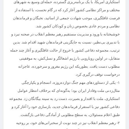
استکباری آمریکا، با یک برنامه‌ریزی گسترده، حمله‌ای وسیع به شهرهای
مختلف و مراکز نظامی کشور آغاز کرد که در گام نخست، با استفاده از
فرصت غافلگیری، موجب شهادت جمعی از اساتید، نخبگان و فرماندهان
نظامی و مردم عادی بخصوص زنان و کودکان کشور شد.
خوشبختانه با ورود و مدیریت مستقیم رهبر معظم انقلاب در صحنه نبرد و
با تدبیری بی‌نظیر، نسبت به جایگزینی فرماندهان شهید اقدام شد. بدین
ترتیب، مجموعه دفاعی کشور با خروج از حالت غافلگیری و آغاز چند حمله
متقابل، در اولین رویارویی با رژیم اشغالگر و نسل‌کش، به موفقیتی
مطلوب دست یافت. بطوریکه این رژیم مغرور و سرخورده، عاجزانه
درخواست توقف درگیری کرد.
۱- یکی از دستاوردهای مهم جنگ دوازده‌روزه، انسجام و یکپارچگی
مثال‌زدنی ملت وفادار ایران بود؛ به‌گونه‌ای که برخلاف انتظار عوامل
استکباری، ملت با اقتدار و بصیرت، دست رد به سینه بیگانگان زد. مجموعه
دفاعی کشور نیز با استقرار فرماندهان جدید، بازسازی خود را آغاز کرد و
طبق اعلام مسئولان، به سطح مطلوبی از آمادگی دفاعی بازگشت.
۲- رهبر معظم انقلاب نیز در چند نوبت از سخنرانی‌های خود، بر روحیه