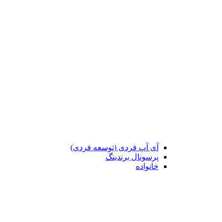
آی آپ فردی (توسعه فردی)
پرسونال برندینگ
خانواده