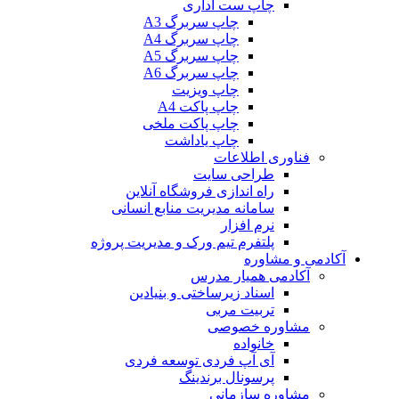
چاپ ست اداری
چاپ سربرگ A3
چاپ سربرگ A4
چاپ سربرگ A5
چاپ سربرگ A6
چاپ ویزیت
چاپ پاکت A4
چاپ پاکت ملخی
چاپ یاداشت
فناوری اطلاعات
طراحی سایت
راه اندازی فروشگاه آنلاین
سامانه مدیریت منابع انسانی
نرم افزار
پلتفرم تیم ورک و مدیریت پروژه
آکادمی و مشاوره
آکادمی همیار مدرس
اسناد زیرساختی و بنیادین
تربیت مربی
مشاوره خصوصی
خانواده
آی آپ فردی توسعه فردی
پرسونال برندینگ
مشاوره سازمانی