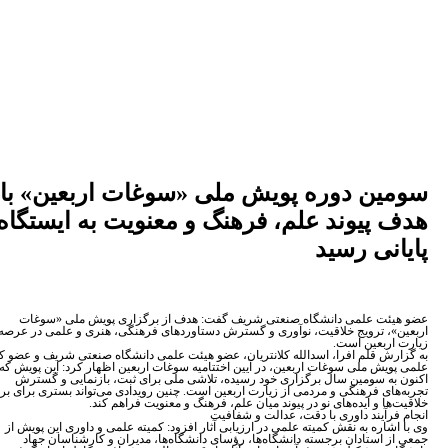
ین دوره پویش ملی «سوغات اربعین» با
 پیوند علم، فرهنگ و معنویت به ایستگاه
نی رسید
ئت علمی دانشگاه صنعتی شریف گفت: هدف از برگزاری پویش ملی «سوغات
»، ترویج خلاقیت، نوآوری و گسترش دستاوردهای فرهنگی، هنری و علمی در عرصه
اربعین است.
رش قلم افرا، اسدالله کلانتریان، عضو هیئت علمی دانشگاه صنعتی شریف و عضو کمیته
ویش ملی سوغات اربعین، در آیین اختتامیه سوغات اربعین اظهار کرد: این پویش که
به سومین سال برگزاری خود رسیده، تلاشی ملی برای ثبت، بازنمایی و گسترش
های فرهنگی و مردمی از زیارت اربعین است. چنین رویدادی می‌تواند بستری برای بروز
ها و ایده‌های نو در پیوند میان علم، فرهنگ و معنویت فراهم کند.
فرآیند داوری با دقت، عدالت و شفافیت
شاره به نقش کمیته علمی در ارزیابی آثار افزود: کمیته علمی و داوری این پویش از
ز استادان برجسته دانشگاه‌ها، رؤسای دانشگاه‌ها، مدیران و کارشناسان جهاد