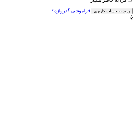
به خاطر بسپار
فراموشی گذرواژه؟