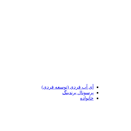
آی آپ فردی (توسعه فردی)
پرسونال برندینگ
خانواده