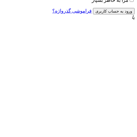
به خاطر بسپار
فراموشی گذرواژه؟