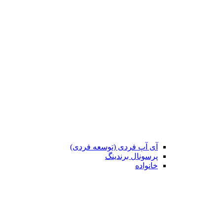
آی آپ فردی (توسعه فردی)
پرسونال برندینگ
خانواده