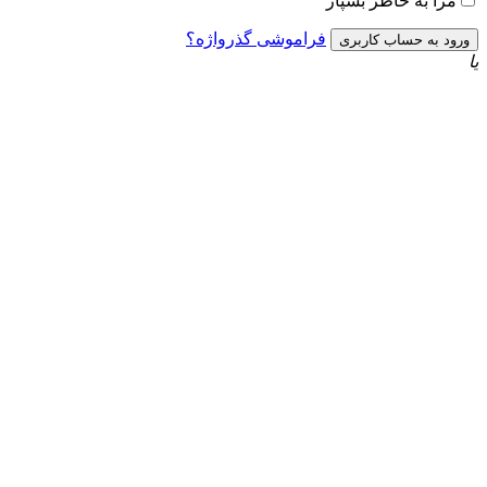
به خاطر بسپار
فراموشی گذرواژه؟