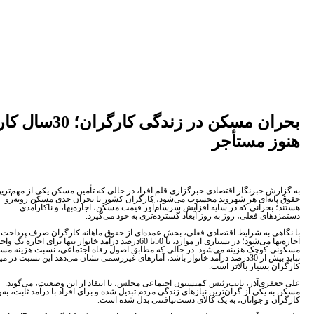
بحران مسکن در زندگی کارگران؛ 30سال کار،
ز مستأجر
رش خبرنگار اقتصادی خبرگزاری قلم افرا، در حالی که تأمین مسکن یکی از مهم‌ترین
ایه‌ای هر شهروند محسوب می‌شود، کارگران کشور با بحران جدی مسکن روبه‌رو
 بحرانی که در سایه افزایش سرسام‌آور قیمت مسکن، اجاره‌بها، و ناکارآمدی
های فعلی، روز به روز ابعاد گسترده‌تری به خود می‌گیرد.
هی به شرایط اقتصادی فعلی، بخش عمده‌ای از حقوق ماهانه کارگران صرف پرداخت
اجاره‌بها می‌شود؛ در بسیاری از موارد، تا 50یا 60درصد درآمد خانوار تنها برای اجاره یک واحد
 کوچک هزینه می‌شود. در حالی که مطابق اصول رفاه اجتماعی، نسبت هزینه مسکن
نباید بیش از 30درصد درآمد خانوار باشد، آمارهای غیررسمی نشان می‌دهد این نسبت در میان
ن بسیار بالاتر است.
فری‌آذر، نایب‌رئیس کمیسیون اجتماعی مجلس، با انتقاد از این وضعیت، می‌گوید:
 یکی از گران‌ترین نیازهای زندگی مردم تبدیل شده و برای افراد با درآمد ثابت، به‌ویژه
ن و جوانان، به یک کالای دست‌نیافتنی بدل شده است.