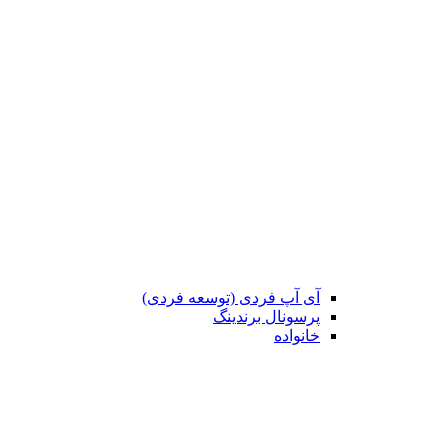
آی آپ فردی (توسعه فردی)
پرسونال برندینگ
خانواده