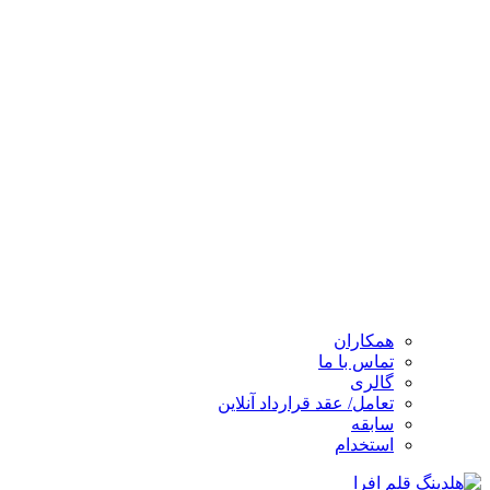
همکاران
تماس با ما
گالری
تعامل/ عقد قرارداد آنلاین
سابقه
استخدام