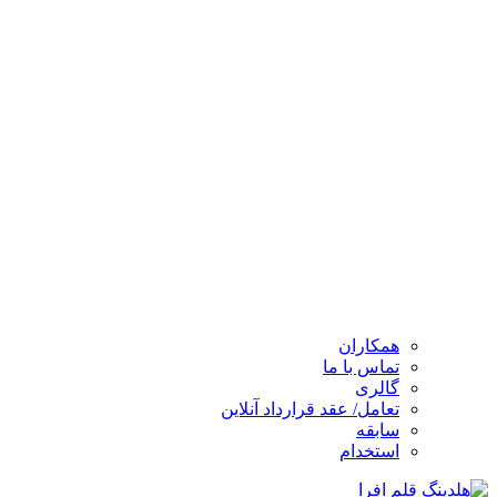
همکاران
تماس با ما
گالری
تعامل/ عقد قرارداد آنلاین
سابقه
استخدام