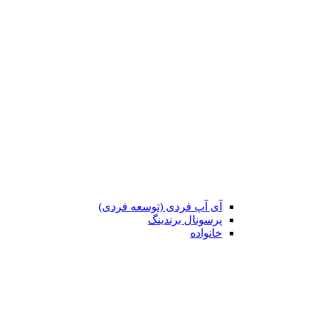
آی آپ فردی (توسعه فردی)
پرسونال برندینگ
خانواده