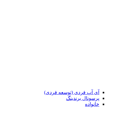
آی آپ فردی (توسعه فردی)
پرسونال برندینگ
خانواده