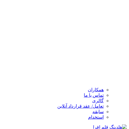
همکاران
تماس با ما
گالری
تعامل/ عقد قرارداد آنلاین
سابقه
استخدام