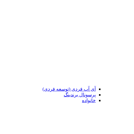
آی آپ فردی (توسعه فردی)
پرسونال برندینگ
خانواده