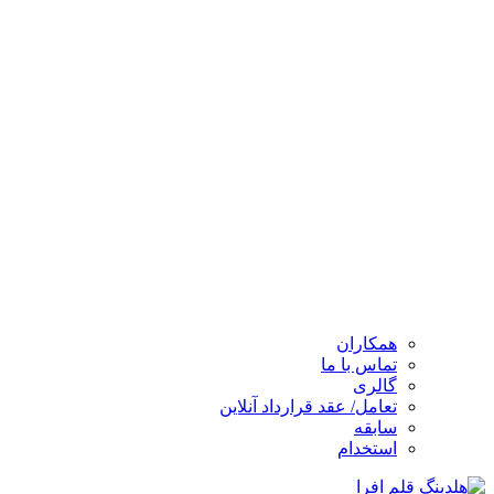
همکاران
تماس با ما
گالری
تعامل/ عقد قرارداد آنلاین
سابقه
استخدام