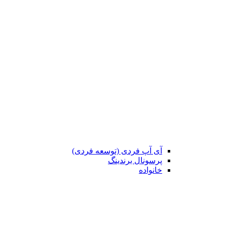
آی آپ فردی (توسعه فردی)
پرسونال برندینگ
خانواده