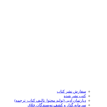
سفارش نشر کتاب
کتب نشر شده
دپارتمان ادبی (تولید محتوا_تالیف کتاب_ترجمه)
سرمایه گذار و کشف نویسندگان خلاق