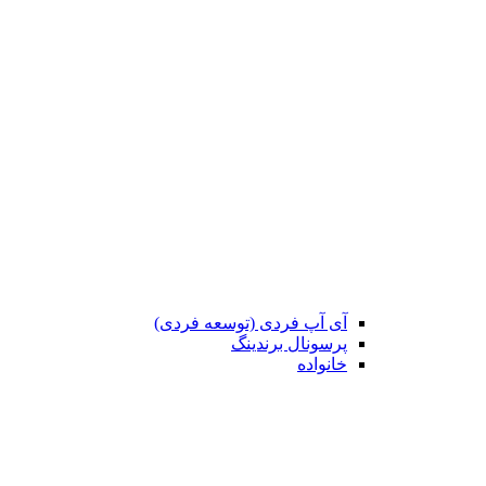
آی آپ فردی (توسعه فردی)
پرسونال برندینگ
خانواده