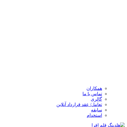
همکاران
تماس با ما
گالری
تعامل/ عقد قرارداد آنلاین
سابقه
استخدام