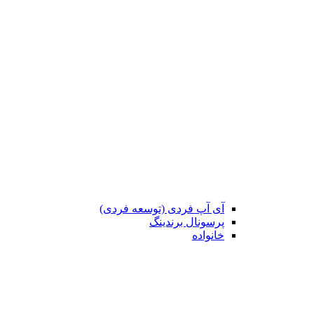
آی آپ فردی (توسعه فردی)
پرسونال برندینگ
خانواده