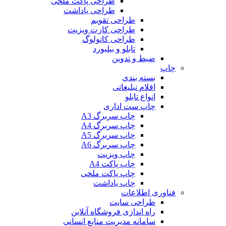
طراحی پاکت ملخی
طراحی یاداشت
طراحی تقویم
طراحی کارت ویزیت
طراحی کاتولوگ
تابلو و بیلبورد
ضبط و تدوین
چاپ
بسته بندی
اقلام تبلیغاتی
انواع تابلو
چاپ ست اداری
چاپ سربرگ A3
چاپ سربرگ A4
چاپ سربرگ A5
چاپ سربرگ A6
چاپ ویزیت
چاپ پاکت A4
چاپ پاکت ملخی
چاپ یاداشت
فناوری اطلاعات
طراحی سایت
راه اندازی فروشگاه آنلاین
سامانه مدیریت منابع انسانی