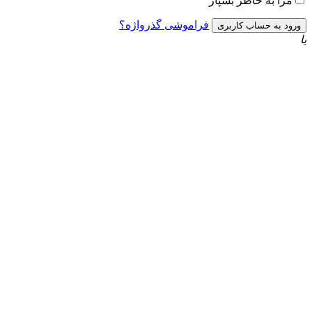
به خاطر بسپار
فراموشی گذرواژه؟