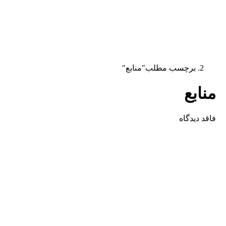
برچسب مطلب"منابع"
بع
دیدگاه