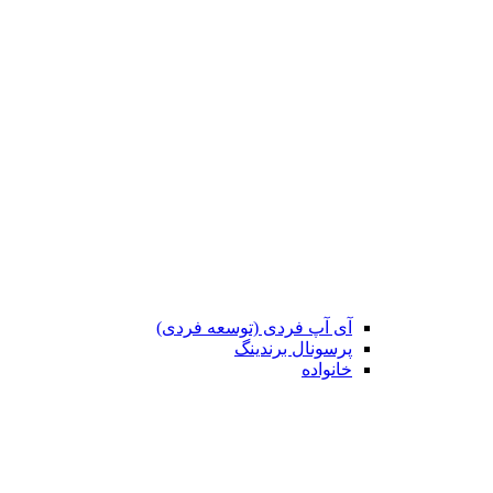
آی آپ فردی (توسعه فردی)
پرسونال برندینگ
خانواده