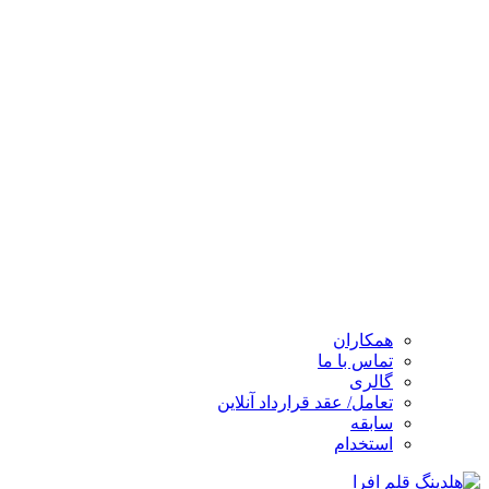
همکاران
تماس با ما
گالری
تعامل/ عقد قرارداد آنلاین
سابقه
استخدام