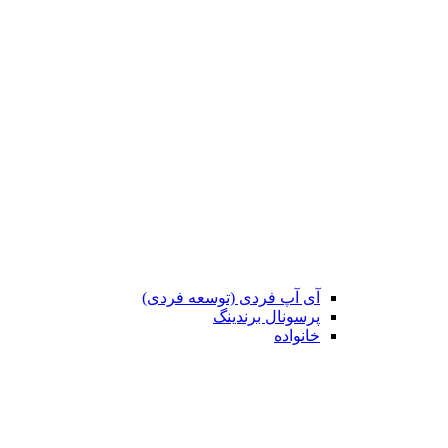
آی آپ فردی (توسعه فردی)
پرسونال برندینگ
خانواده