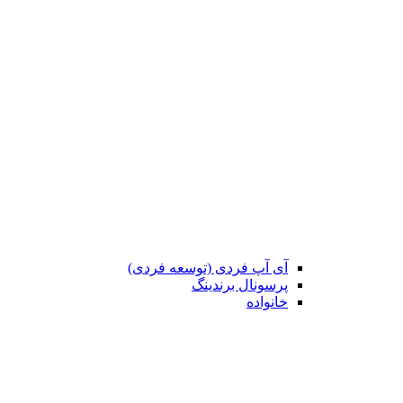
آی آپ فردی (توسعه فردی)
پرسونال برندینگ
خانواده