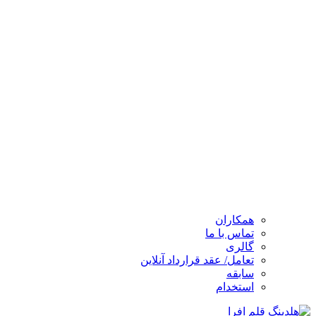
همکاران
تماس با ما
گالری
تعامل/ عقد قرارداد آنلاین
سابقه
استخدام