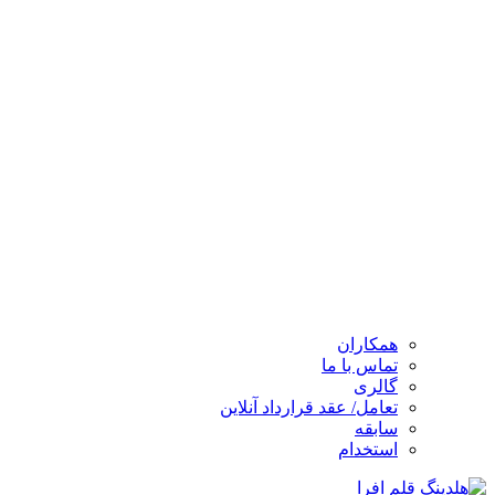
همکاران
تماس با ما
گالری
تعامل/ عقد قرارداد آنلاین
سابقه
استخدام