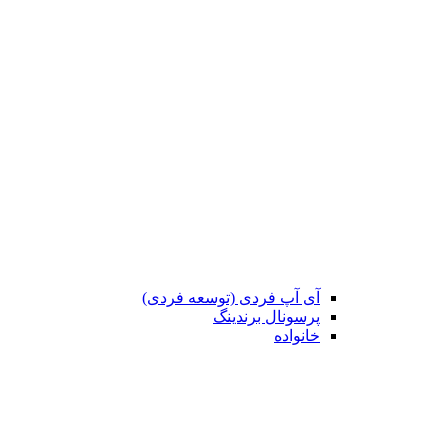
آی آپ فردی (توسعه فردی)
پرسونال برندینگ
خانواده