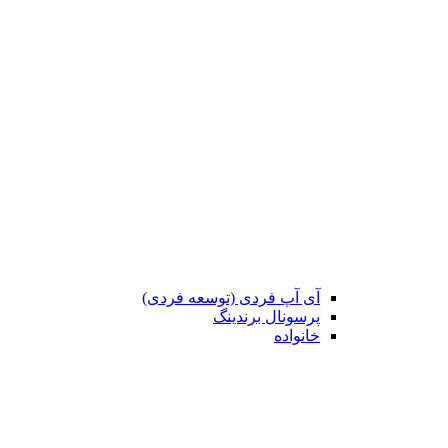
آی آپ فردی (توسعه فردی)
پرسونال برندینگ
خانواده