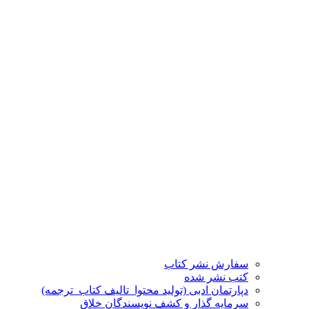
سفارش نشر کتاب
کتب نشر شده
دپارتمان ادبی (تولید محتوا_تالیف کتاب_ترجمه)
سرمایه گذار و کشف نویسندگان خلاق