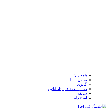
همکاران
تماس با ما
گالری
تعامل/ عقد قرارداد آنلاین
سابقه
استخدام