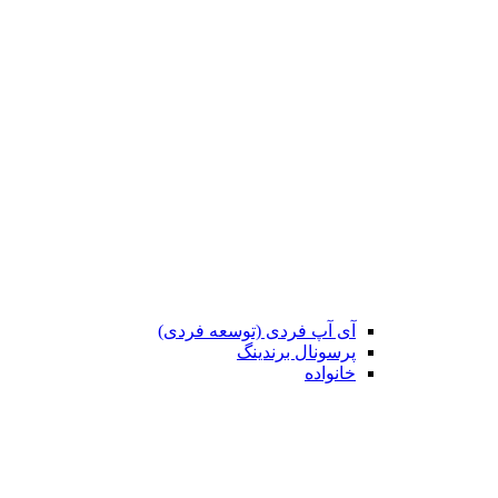
آی آپ فردی (توسعه فردی)
پرسونال برندینگ
خانواده