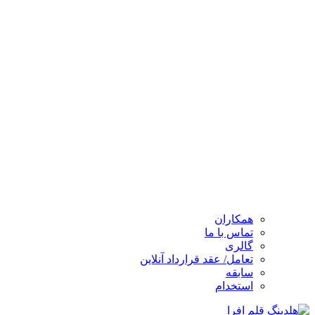
همکاران
تماس با ما
گالری
تعامل/ عقد قرارداد آنلاین
سابقه
استخدام