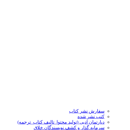
سفارش نشر کتاب
کتب نشر شده
دپارتمان ادبی (تولید محتوا_تالیف کتاب_ترجمه)
سرمایه گذار و کشف نویسندگان خلاق