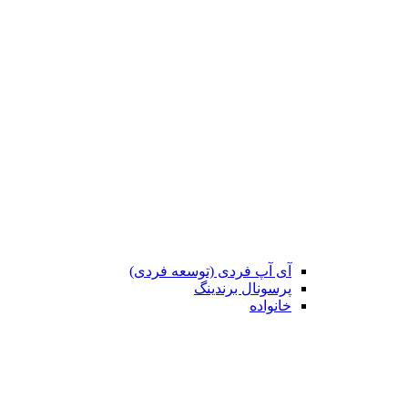
آی آپ فردی (توسعه فردی)
پرسونال برندینگ
خانواده