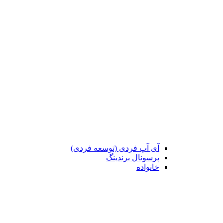
آی آپ فردی (توسعه فردی)
پرسونال برندینگ
خانواده