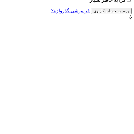
به خاطر بسپار
فراموشی گذرواژه؟