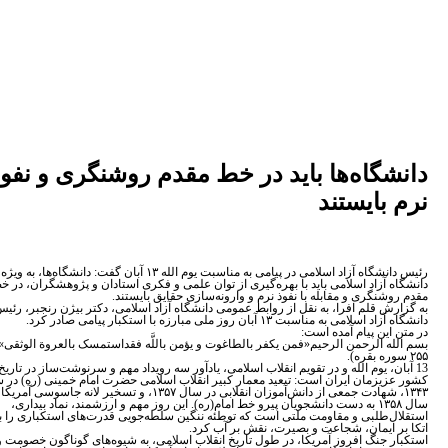
شگاه‌ها باید در خط مقدم روشنگری و نفوذ
بایستند
رئیس دانشگاه آزاد اسلامی در پیامی به مناسبت یوم الله ۱۳ آبان گفت: دانشگاه‌ها، به ویژه
ه آزاد اسلامی باید با بهره‌گیری از توان علمی و فکری استادان و پژوهشگران، در خط
شنگری و مقابله با نفوذ نرم و وارونه‌سازی حقایق بایستند.
رش قلم افرا، به نقل از روابط عمومی دانشگاه آزاد اسلامی، دکتر بیژن رنجبر، رئیس
امی به مناسبت ۱۳ آبان روز ملی مبارزه با استکبار پیامی صادر کرد.
این پیام آمده است:
له الرحمن الرحیم«فمن یکفر بالطاغوت و یؤمن باللَّه فقداستمسک بالعروة الوثقی» (آیه
بان، یوم الله و در تقویم انقلاب اسلامی، یادآور سه رویداد مهم و سرنوشت‌ساز در تاریخ
زیزمان ایران است: تبعید معمار کبیر انقلاب اسلامی حضرت امام خمینی (ره) در سال
۱۳۴۳، شهادت جمعی از دانش‌آموزان انقلابی در سال ۱۳۵۷، و تسخیر لانه جاسوسی آمریکا در
سال ۱۳۵۸ به دست دانشجویان پیرو خط امام(ره). این روز مهم و ارزشمند، نماد بیداری،
ل‌طلبی و مقاومت ملتی است که توطئه ننگین سلطه‌جویی قدرت‌های استکباری را با
ر ایمان، شجاعت و بصیرت، نقش بر آب کرد.
ر جنگ افروز آمریکا، در طول تاریخ انقلاب اسلامی، به شیوه‌های گوناگون خصومت و