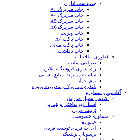
چاپ ست اداری
چاپ سربرگ A3
چاپ سربرگ A4
چاپ سربرگ A5
چاپ سربرگ A6
چاپ ویزیت
چاپ پاکت A4
چاپ پاکت ملخی
چاپ یاداشت
فناوری اطلاعات
طراحی سایت
راه اندازی فروشگاه آنلاین
سامانه مدیریت منابع انسانی
نرم افزار
پلتفرم تیم ورک و مدیریت پروژه
آکادمی و مشاوره
آکادمی همیار مدرس
اسناد زیرساختی و بنیادین
تربیت مربی
مشاوره خصوصی
خانواده
آی آپ فردی توسعه فردی
پرسونال برندینگ
مشاوره سازمانی