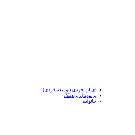
آی آپ فردی (توسعه فردی)
پرسونال برندینگ
خانواده