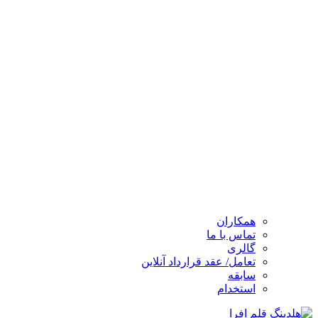
همکاران
تماس با ما
گالری
تعامل/ عقد قرارداد آنلاین
سابقه
استخدام