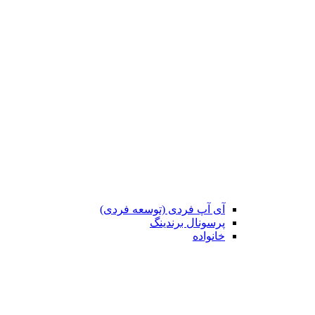
آی آپ فردی (توسعه فردی)
پرسونال برندینگ
خانواده