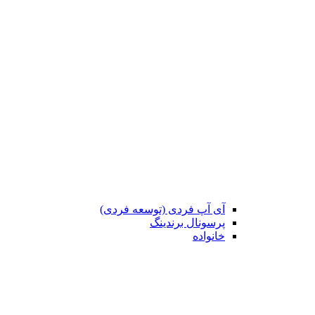
آی آپ فردی (توسعه فردی)
پرسونال برندینگ
خانواده