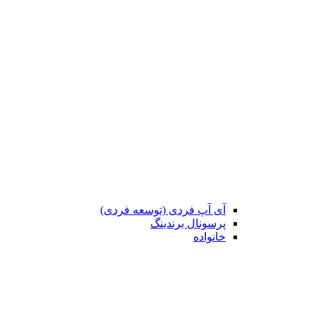
آی آپ فردی (توسعه فردی)
پرسونال برندینگ
خانواده